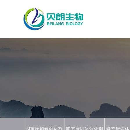
固定床加氢催化剂
浆态床固体催化剂
浆态床液体