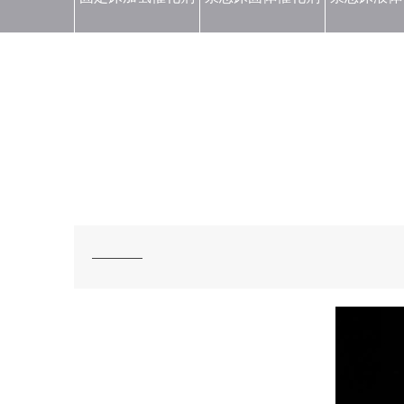
——​—​—​