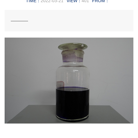
TIME：
2022-03-21
VIEW：
401
FROM：
——​—​—​